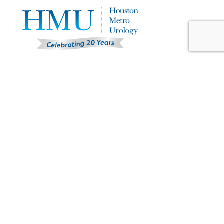
About Us
Home
About Our Urological Practice
Why Choose HMU?
Same Day Appointments
Clinical Research Studies
Our Providers
Careers
Conditions
Incontinence
Enlarged Prostate
Erectile Dysfunction
Incontinence
Kidney Stones
Low Testosterone
Pelvic Organ Prolapse
Prostate Cancer
Urgent Urologic Conditions
Treatments